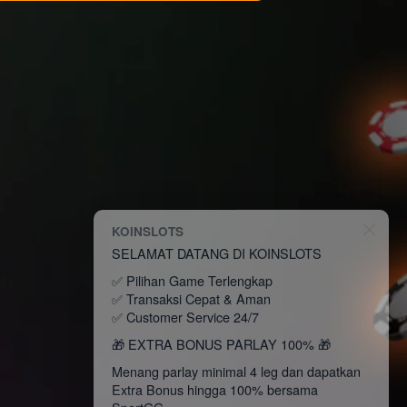
KOINSLOTS
SELAMAT DATANG DI KOINSLOTS
✅ Pilihan Game Terlengkap
✅ Transaksi Cepat & Aman
✅ Customer Service 24/7
🎁 EXTRA BONUS PARLAY 100% 🎁
Menang parlay minimal 4 leg dan dapatkan
Extra Bonus hingga 100% bersama
SportGG