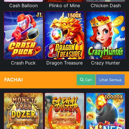
Cash Balloon
Plinko of Mine
Chicken Dash
Crash Puck
Dragon Treasure
Crazy Hunter
FACHAI
Cari
Lihat Semua