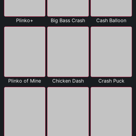
Plinko+
Big Bass Crash
Cash Balloon
Plinko of Mine
Chicken Dash
Crash Puck