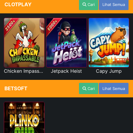
CLOTPLAY
Cari
Lihat Semua
Chicken Impassable
Jetpack Heist
Capy Jump
BETSOFT
Cari
Lihat Semua